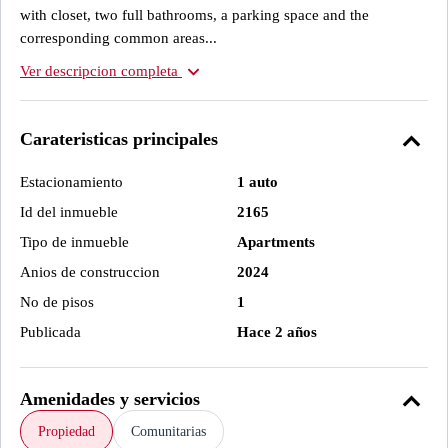
with closet, two full bathrooms, a parking space and the
corresponding common areas...
expand_more
Ver descripcion completa
expand_less
Carateristicas principales
Estacionamiento
1 auto
Id del inmueble
2165
Tipo de inmueble
Apartments
Anios de construccion
2024
No de pisos
1
Publicada
Hace 2 años
expand_less
Amenidades y servicios
Propiedad
Comunitarias