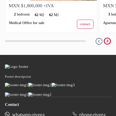
MXN $1,800,000 +IVA
MXN $
2
bedroom
3
be
62
M2
62
M2
Medical Office for sale
Apartme
contact
expand_circle_right
expand_circle_down
Footer descripcion
Contact
whatsapp-rivega
phone-rivega