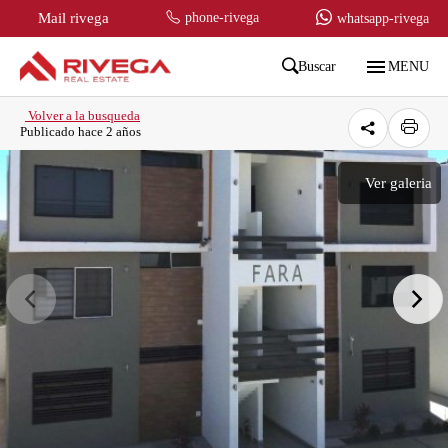
Mail rivega
phone-rivega
whatsapp-rivega
menu
Buscar
MENU
Volver a la busqueda
Publicado hace 2 años
Ver galeria