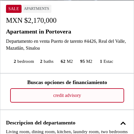
APARTMENTS
SALE
MXN $2,170,000
Apartament in Portovera
Departamento en venta Puerto de tarento #4426, Real del Valle,
Mazatlán, Sinaloa
2
bedroom
2
baths
62
M2
95
M2
1
Estac
Buscas opciones de financiamiento
credit advisory
expand_less
Descripcion del departamento
Living room, dining room, kitchen, laundry room, two bedrooms