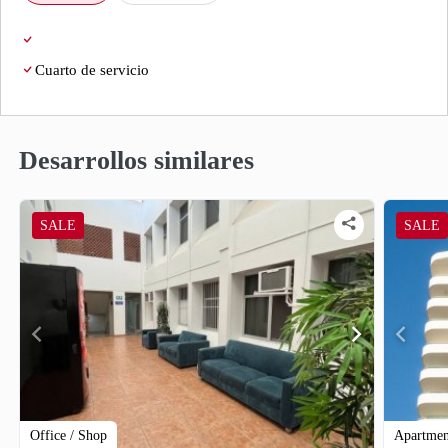
Cuarto de servicio
Desarrollos similares
SALE
SALE
chevron_left
chevron_right
chevron_left
Office / Shop
Apartmen