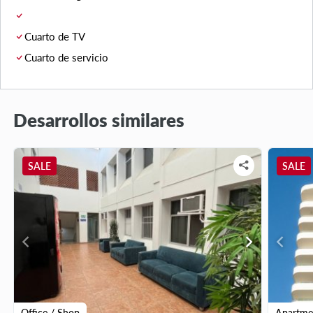
Cuarto de TV
Cuarto de servicio
Desarrollos similares
SALE
SALE
chevron_left
chevron_right
chevron_left
Office / Shop
Apartme