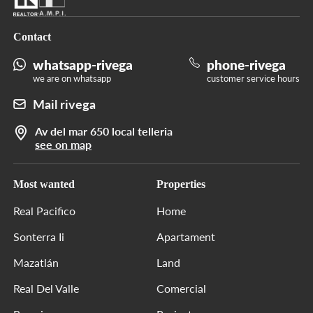
Contact
whatsapp-rivega
phone-rivega
we are on whatsapp
customer service hours
Mail rivega
Av del mar 650 local telleria
see on map
Most wanted
Properties
Real Pacifico
Home
Sonterra Ii
Apartament
Mazatlán
Land
Real Del Valle
Comercial