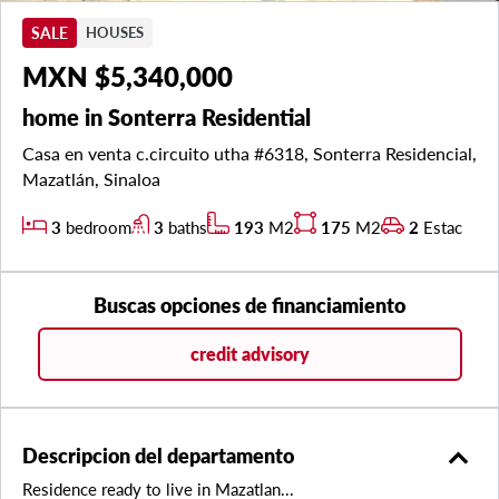
SALE
HOUSES
MXN $5,340,000
home in Sonterra Residential
Casa en venta c.circuito utha #6318, Sonterra Residencial,
Mazatlán, Sinaloa
3
bedroom
3
baths
193
M2
175
M2
2
Estac
Buscas opciones de financiamiento
credit advisory
expand_less
Descripcion del departamento
Residence ready to live in Mazatlan...