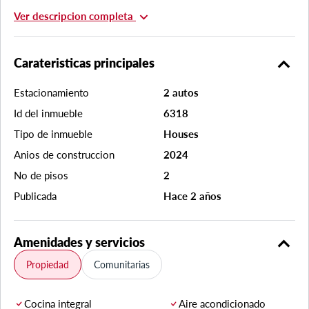
expand_more
Ver descripcion completa
expand_less
Carateristicas principales
Estacionamiento
2 autos
Id del inmueble
6318
Tipo de inmueble
Houses
Anios de construccion
2024
No de pisos
2
Publicada
Hace 2 años
expand_less
Amenidades y servicios
Propiedad
Comunitarias
Cocina integral
Aire acondicionado