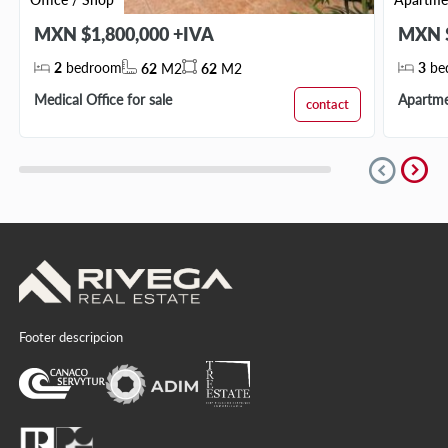
MXN $1,800,000 +IVA
MXN $
2
bedroom
3
be
62
M2
62
M2
Medical Office for sale
Apartmen
contact
expand_circle_right
expand_circle_down
Footer descripcion