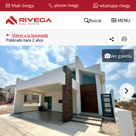
Mail rivega
phone-rivega
whatsapp-rivega
menu
Buscar
MENU
Volver a la busqueda
Publicado hace 2 años
Ver galeria