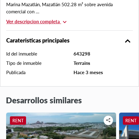
Marina Mazatlán, Mazatlán 502.28 m² sobre avenida
comercial con ...
expand_more
Ver descripcion completa
expand_less
Carateristicas principales
Id del inmueble
643298
Tipo de inmueble
Terrains
Publicada
Hace 3 meses
Desarrollos similares
RENT
RENT