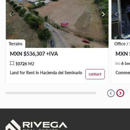
chevron_left
chevron_right
chevron_left
Terrains
Office /
MXN $536,307 +IVA
MXN $
6
be
10726
M2
Land for Rent in Hacienda del Seminario
Commerc
contact
expand_circle_right
expand_circle_down