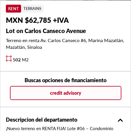
RENT
TERRAINS
MXN $62,785 +IVA
Lot on Carlos Canseco Avenue
Terreno en renta Av. Carlos Canseco #6, Marina Mazatlán,
Mazatlán, Sinaloa
502
M2
Buscas opciones de financiamiento
credit advisory
expand_less
Descripcion del departamento
¡Nuevo terreno en RENTA FIJA! Lote #06 – Condominio