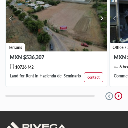
chevron_left
chevron_right
chevron_left
Terrains
Office /
MXN $536,307
MXN 
6
be
10726
M2
Land for Rent in Hacienda del Seminario
Commerc
contact
expand_circle_right
expand_circle_down