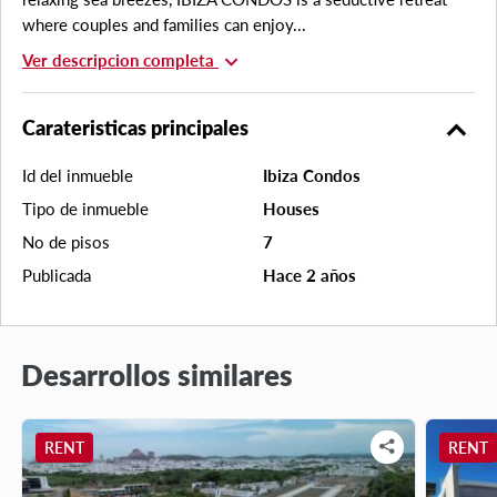
where couples and families can enjoy...
expand_more
Ver descripcion completa
expand_less
Carateristicas principales
Id del inmueble
Ibiza Condos
Tipo de inmueble
Houses
No de pisos
7
Publicada
Hace 2 años
Desarrollos similares
RENT
RENT