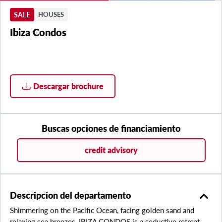
SALE
HOUSES
Ibiza Condos
Descargar brochure
Buscas opciones de financiamiento
credit advisory
expand_less
Descripcion del departamento
Shimmering on the Pacific Ocean, facing golden sand and
relaxing sea breezes, IBIZA CONDOS is a seductive retreat