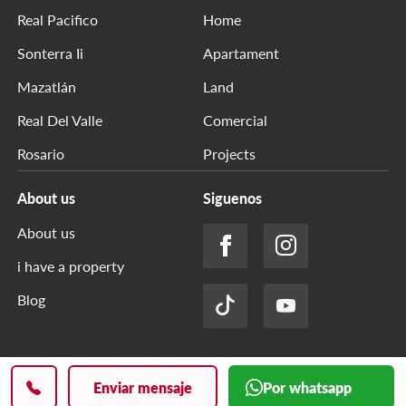
Real Pacifico
Home
Sonterra Ii
Apartament
Mazatlán
Land
Real Del Valle
Comercial
Rosario
Projects
About us
Siguenos
About us
i have a property
Blog
Privacy Policy
Derechos reservados txt
Enviar mensaje
Por whatsapp