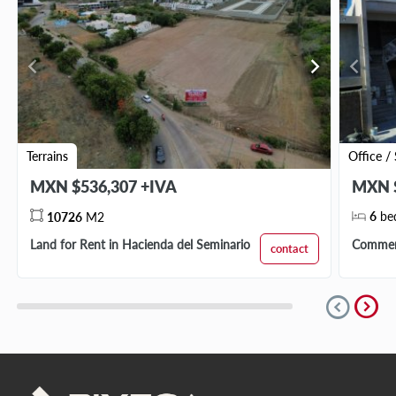
chevron_left
chevron_right
chevron_left
Terrains
Office /
MXN $536,307 +IVA
MXN $
6
be
10726
M2
Land for Rent in Hacienda del Seminario
Commerc
contact
expand_circle_right
expand_circle_down