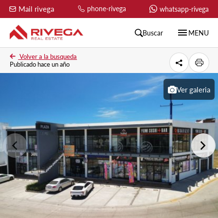
Mail rivega
phone-rivega
whatsapp-rivega
menu
Buscar
MENU
Volver a la busqueda
Publicado hace un año
Ver galeria