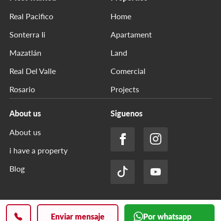
Real Pacifico
Home
Sonterra Ii
Apartament
Mazatlán
Land
Real Del Valle
Comercial
Rosario
Projects
About us
Siguenos
About us
i have a property
Blog
Privacy Policy
Derechos reservados txt
Enviar mensaje
Por whatsapp