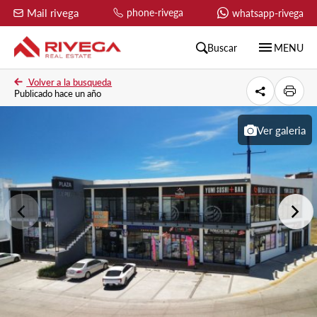
Mail rivega
phone-rivega
whatsapp-rivega
menu
Buscar
MENU
Volver a la busqueda
Publicado hace un año
Ver galeria