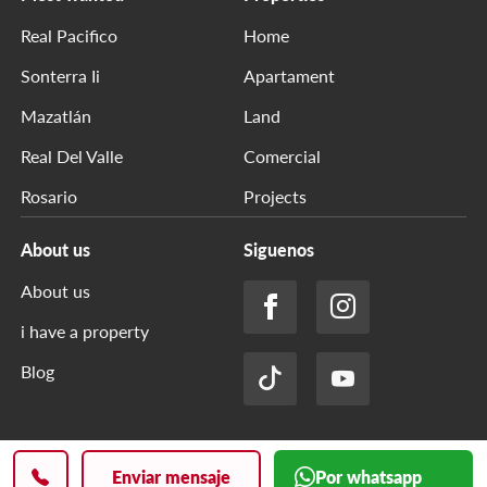
Real Pacifico
Home
Sonterra Ii
Apartament
Mazatlán
Land
Real Del Valle
Comercial
Rosario
Projects
About us
Siguenos
About us
i have a property
Blog
Privacy Policy
Derechos reservados txt
Enviar mensaje
Por whatsapp