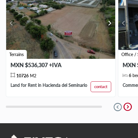
chevron_left
chevron_right
chevron_left
Terrains
Office /
MXN $536,307 +IVA
MXN $
6
be
10726
M2
Land for Rent in Hacienda del Seminario
Commerc
contact
expand_circle_right
expand_circle_down